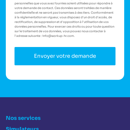
personnelles que vous avez fournies soient utilisées pour répondre à
votre demande de contact. Ces données seront traitées de manière
confidentielle et ne seront pas transmises à des tiers. Conformément
à la réglementation en vigueur, vous disposez d'un droit d'accès, de
rectification, de suppression et d'opposition à l'utilisation de vos
données personnelles. Pour exercer ces droits ou pour toute question
sur le traitement de vos données, vous pouvez nous contacter à
l'adresse suivante : info@workup-hr.com.
Nos services
Simulateurs